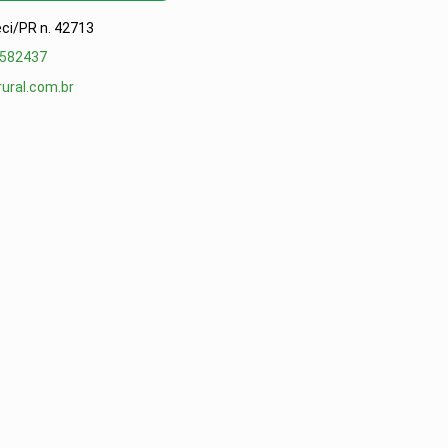
reci/PR n. 42713
1582437
ural.com.br