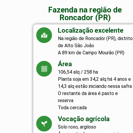
Fazenda na região de
Roncador (PR)
Localização excelente
Na região de Roncador (PR), distrito
de Alto São João
A 89 km de Campo Mourão (PR)
Área
106,54 alq / 258 ha
Planta soja em 34,2 alq há 4 anos e
14,3 alq estão iniciando nessa safra
O restante da área é pasto e
reserva
Toda cercada
Vocação agrícola
Solo roxo, argiloso